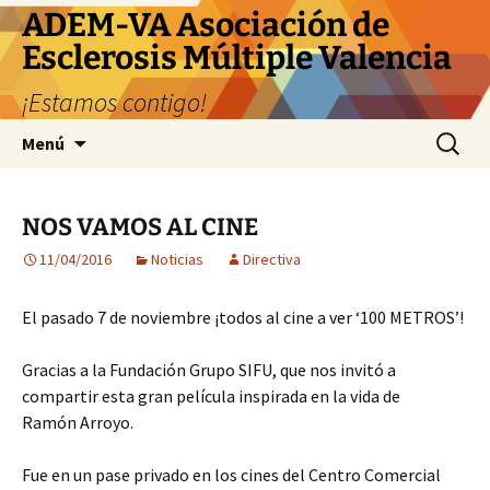
ADEM-VA Asociación de
Esclerosis Múltiple Valencia
¡Estamos contigo!
Saltar
Buscar:
Menú
al
contenido
NOS VAMOS AL CINE
11/04/2016
Noticias
Directiva
El pasado 7 de noviembre ¡todos al cine a ver ‘100 METROS’!
Gracias a la Fundación Grupo SIFU, que nos invitó a
compartir esta gran película inspirada en la vida de
Ramón Arroyo.
Fue en un pase privado en los cines del Centro Comercial