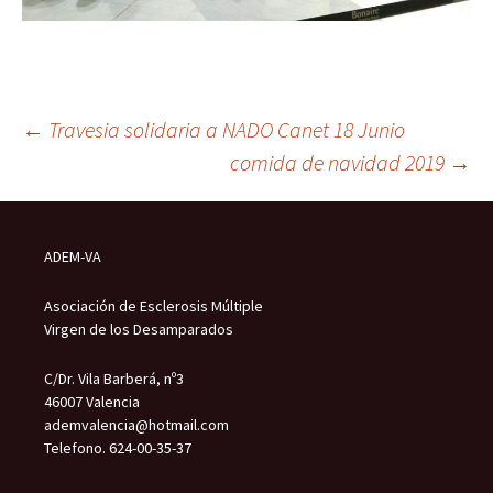
Navegación
←
Travesia solidaria a NADO Canet 18 Junio
comida de navidad 2019
→
de
ADEM-VA
entradas
Asociación de Esclerosis Múltiple
Virgen de los Desamparados
C/Dr. Vila Barberá, nº3
46007 Valencia
ademvalencia@hotmail.com
Telefono. 624-00-35-37