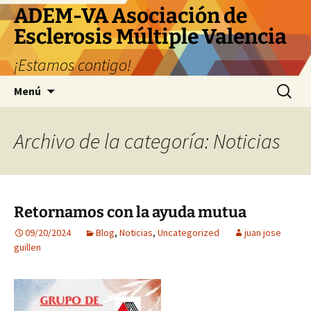
ADEM-VA Asociación de
Esclerosis Múltiple Valencia
¡Estamos contigo!
Saltar
Buscar:
Menú
al
contenido
Archivo de la categoría: Noticias
Retornamos con la ayuda mutua
09/20/2024
Blog
,
Noticias
,
Uncategorized
juan jose
guillen