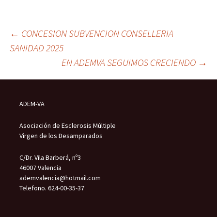
Navegación
←
CONCESION SUBVENCION CONSELLERIA
SANIDAD 2025
EN ADEMVA SEGUIMOS CRECIENDO
→
de
entradas
ADEM-VA
Asociación de Esclerosis Múltiple
Virgen de los Desamparados
C/Dr. Vila Barberá, nº3
46007 Valencia
ademvalencia@hotmail.com
Telefono. 624-00-35-37