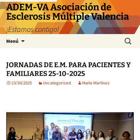
ADEM-VA Asociación de
Esclerosis Múltiple Valencia
¡Estamos contigo!
Saltar
Buscar:
Menú
al
contenido
JORNADAS DE E.M. PARA PACIENTES Y
FAMILIARES 25-10-2025
10/30/2025
Uncategorized
Maite Martinez