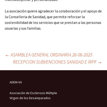
La asociación quiere agradecer la colaboración y el apoyo de
la Conselleria de Sanidad, que permite reforzar la
sostenibilidad de los servicios que se prestan a las personas
usuarias y sus familias.
Navegación
←
ASAMBLEA GENERAL ORDINARIA 26-06-2025
RECEPCION SUBVENCIONES SANIDAD E IRPF
→
de
ADEM-VA
entradas
Asociación de Esclerosis Múltiple
Virgen de los Desamparados