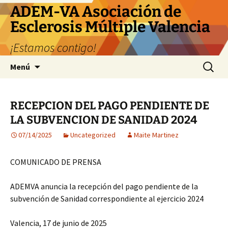
ADEM-VA Asociación de
Esclerosis Múltiple Valencia
¡Estamos contigo!
Saltar
Buscar:
Menú
al
contenido
RECEPCION DEL PAGO PENDIENTE DE
LA SUBVENCION DE SANIDAD 2024
07/14/2025
Uncategorized
Maite Martinez
COMUNICADO DE PRENSA
ADEMVA anuncia la recepción del pago pendiente de la
subvención de Sanidad correspondiente al ejercicio 2024
Valencia, 17 de junio de 2025